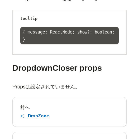
tooltip
{ message: ReactNode; show?: boolean;
}
DropdownCloser props
Propsは設定されていません。
前へ
DropZone