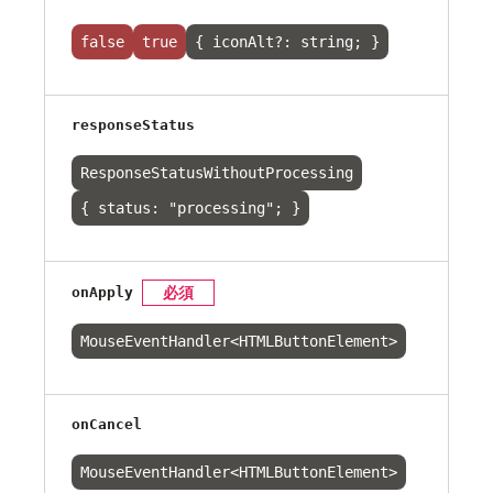
false
true
{ iconAlt?: string; }
responseStatus
ResponseStatusWithoutProcessing
{ status: "processing"; }
onApply
必須
MouseEventHandler<HTMLButtonElement>
onCancel
MouseEventHandler<HTMLButtonElement>