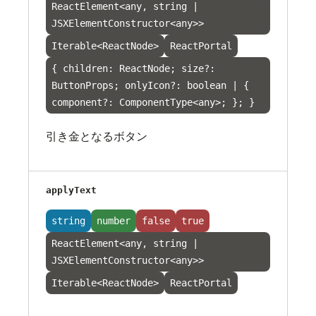
ReactElement<any, string |
JSXElementConstructor<any>>
Iterable<ReactNode>
ReactPortal
{ children: ReactNode; size?:
ButtonProps; onlyIcon?: boolean | {
component?: ComponentType<any>; }; }
引き金となるボタン
applyText
string
number
false
true
ReactElement<any, string |
JSXElementConstructor<any>>
Iterable<ReactNode>
ReactPortal