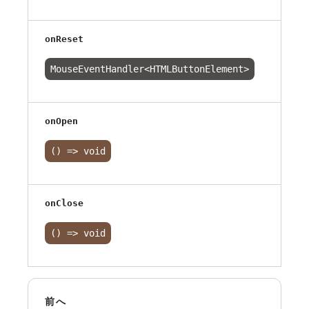
onReset
MouseEventHandler<HTMLButtonElement>
onOpen
() => void
onClose
() => void
前へ