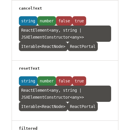
cancelText
string
number
false
true
ReactElement<any, string |
JSXElementConstructor<any>>
Iterable<ReactNode>
ReactPortal
resetText
string
number
false
true
ReactElement<any, string |
JSXElementConstructor<any>>
Iterable<ReactNode>
ReactPortal
filtered